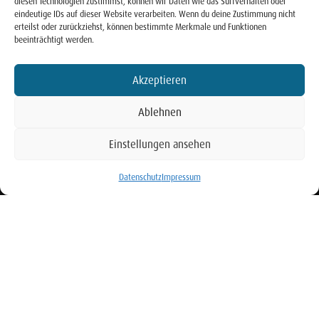
diesen Technologien zustimmst, können wir Daten wie das Surfverhalten oder
eindeutige IDs auf dieser Website verarbeiten. Wenn du deine Zustimmung nicht
erteilst oder zurückziehst, können bestimmte Merkmale und Funktionen
beeinträchtigt werden.
Akzeptieren
Ablehnen
Einstellungen ansehen
BUCHEN
Datenschutz
Impressum
MÜLHEIM/MOSEL
Richtershof